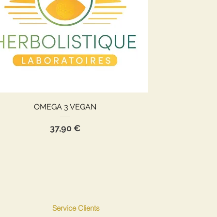
Aperçu rapide
OMEGA 3 VEGAN
Prix
37,90 €
Service Clients