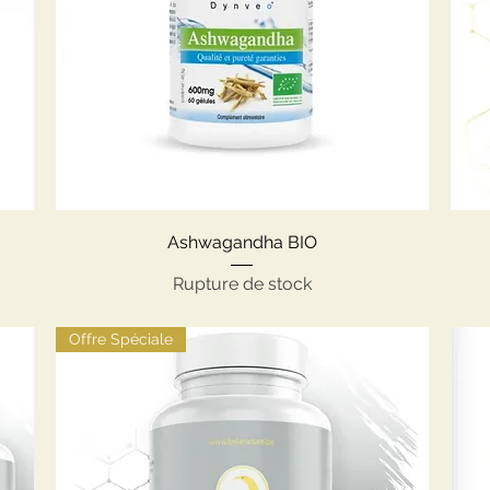
Aperçu rapide
Ashwagandha BIO
Rupture de stock
Offre Spéciale