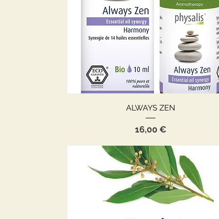
Aperçu rapide
ALWAYS ZEN
Prix
16,00 €