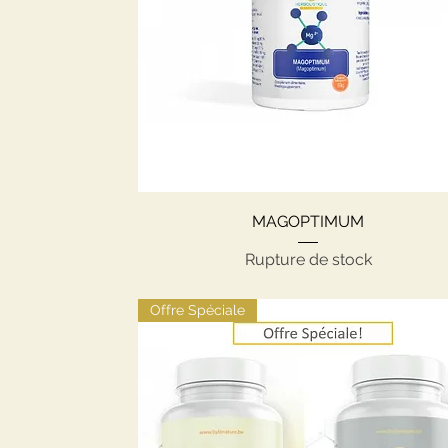
Aperçu rapide
MAGOPTIMUM
Rupture de stock
Offre Spéciale