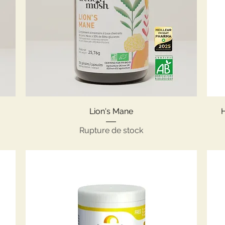
Aperçu rapide
Lion's Mane
Rupture de stock
nel