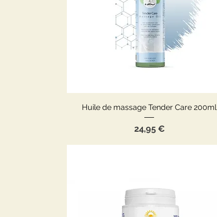
Aperçu rapide
Huile de massage Tender Care 200ml
Prix
24,95 €