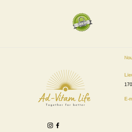
Nou
Lie
170
E-m