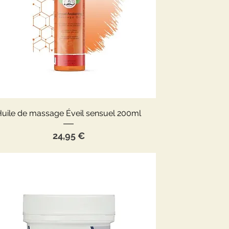
Aperçu rapide
Huile de massage Éveil sensuel 200ml
Prix
24,95 €