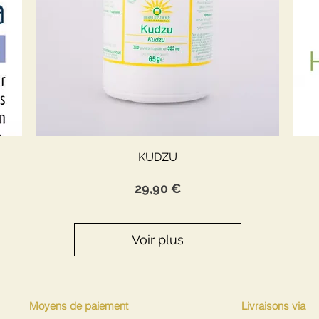
Aperçu rapide
KUDZU
Prix
29,90 €
Voir plus
Moyens de paiement
Livraisons via