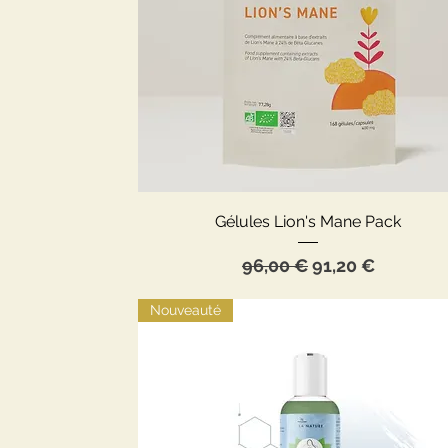
Aperçu rapide
Gélules Lion's Mane Pack
Prix original
Prix promotion
96,00 €
91,20 €
Nouveauté