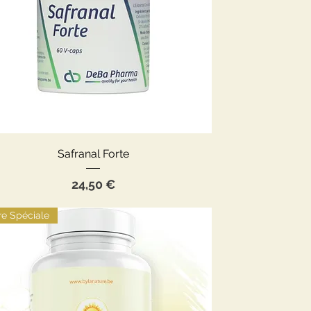
Aperçu rapide
Safranal Forte
Prix
24,50 €
re Spéciale