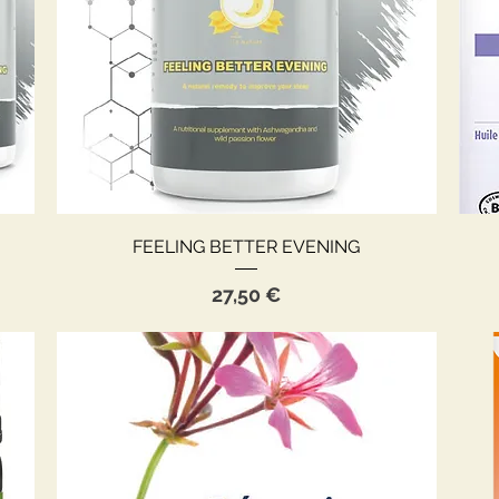
Aperçu rapide
FEELING BETTER EVENING
Prix
27,50 €