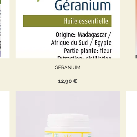
Aperçu rapide
GÉRANIUM
Prix
12,90 €