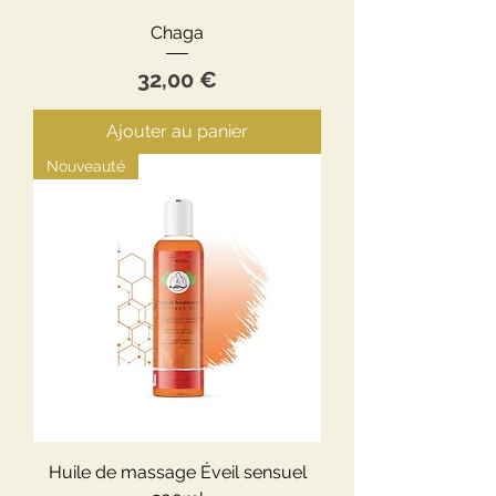
Chaga
Prix
32,00 €
Ajouter au panier
Nouveauté
Huile de massage Éveil sensuel