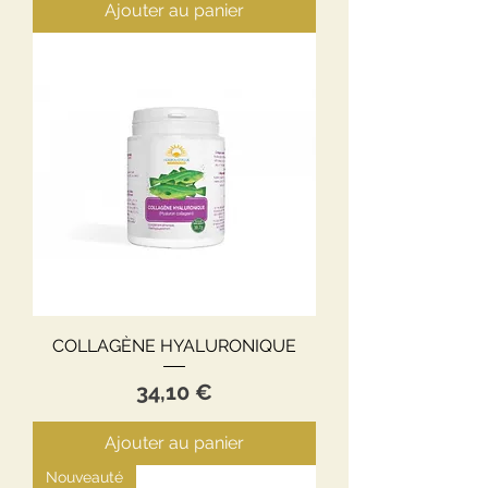
Ajouter au panier
COLLAGÈNE HYALURONIQUE
Prix
34,10 €
Ajouter au panier
Nouveauté