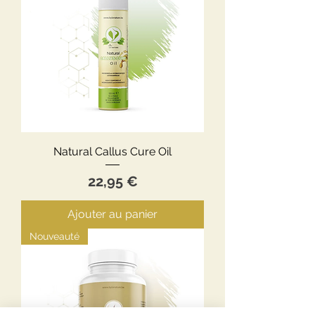
Natural Callus Cure Oil
Prix
22,95 €
Ajouter au panier
Nouveauté