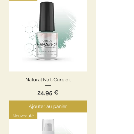
Natural Nail-Cure oil
Prix
24,95 €
Ajouter au panier
Nouveauté