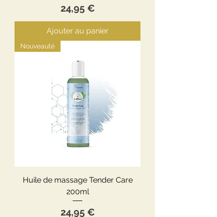
Prix
24,95 €
Ajouter au panier
Nouveauté
Huile de massage Tender Care
200ml
Prix
24,95 €