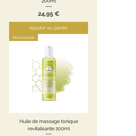
200ml
Prix
24,95 €
Ajouter au panier
Nouveauté
Huile de massage tonique
revitalisante 200ml