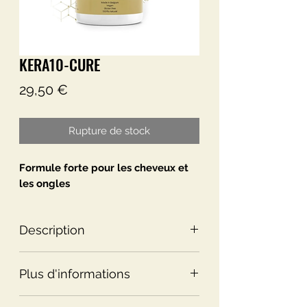
KERA10-CURE
Prix
29,50 €
Rupture de stock
Formule forte pour les cheveux et
les ongles
Description
Contient de la kératine naturelle de
Plus d'informations
haute qualité
• Garde les ongles et les cheveux
15 avantages étonnants de KER10-
beaux