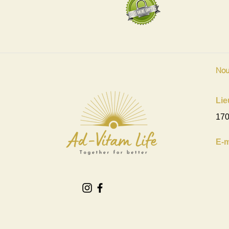
Nou
Lie
170
E-m