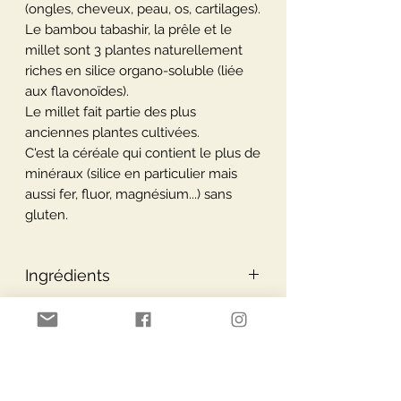
(ongles, cheveux, peau, os, cartilages).
Le bambou tabashir, la prêle et le
millet sont 3 plantes naturellement
riches en silice organo-soluble (liée
aux flavonoïdes).
Le millet fait partie des plus
anciennes plantes cultivées.
C'est la céréale qui contient le plus de
minéraux (silice en particulier mais
aussi fer, fluor, magnésium...) sans
gluten.
Ingrédients
Apport de 3 bouchons (30 ml) :
Conseils d’utilisation
Bambou 2 g
Prêle des champs 2 g
Conseils d’utilisation :
Millet 0,9 g
1 à 3 bouchons par jour le matin à
Prêle extrait (7 % silice) 0,013 g