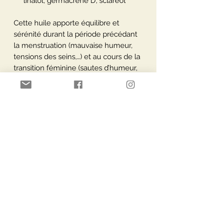
linalol, germacrène D, sclaréol
Cette huile apporte équilibre et
sérénité durant la période précédant
la menstruation (mauvaise humeur,
tensions des seins,…) et au cours de la
transition féminine (sautes d’humeur,
irritabilité, agitation,…).
Utilisation
Voie cutané: Massage, bain: 5 à 10
Conditionnement
gouttes par 10 ml d’huile végétale
Diffusion: 5 à 10 gouttes selon votre
10 ml
préférence ou selon la taille de la
chambre.
Paiement Sécurisé
Livraisons via
Huile de massage règles
douloureuses
Sauge sclarée
2 gtts