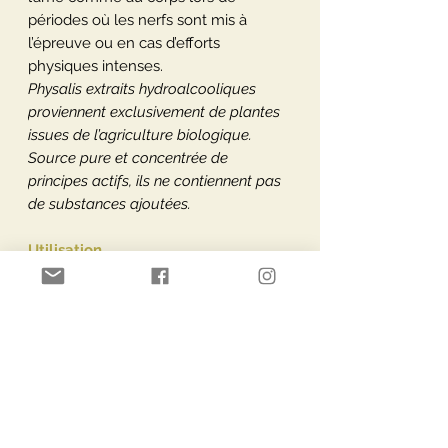
périodes où les nerfs sont mis à
l’épreuve ou en cas d’efforts
physiques intenses.
Physalis extraits hydroalcooliques
proviennent exclusivement de plantes
issues de l’agriculture biologique.
Source pure et concentrée de
principes actifs, ils ne contiennent pas
de substances ajoutées.
Utilisation
3 x 20 - 30 gouttes par jour. À prendre
avec un peu d’eau ou de jus de fruits.
Conditionnement
Précautions
Ne pas utiliser au cours de la
grossesse ou de l’allaitement.
Conserver au frais (max. 25°C), au