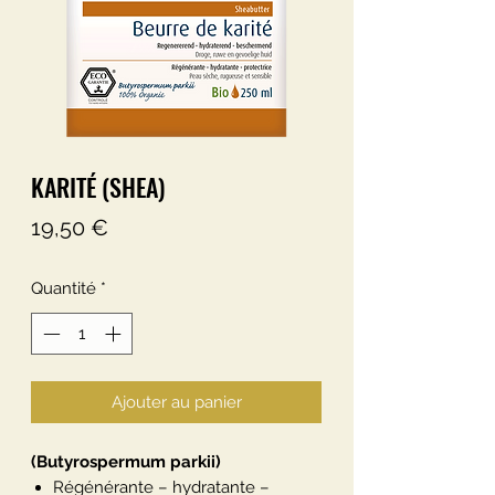
KARITÉ (SHEA)
Prix
19,50 €
Quantité
*
Ajouter au panier
(Butyrospermum parkii)
Régénérante – hydratante –