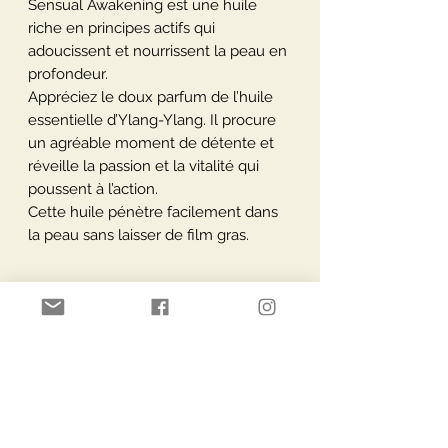
Sensual Awakening est une huile
riche en principes actifs qui
adoucissent et nourrissent la peau en
profondeur.
Appréciez le doux parfum de l’huile
essentielle d’Ylang-Ylang. Il procure
un agréable moment de détente et
réveille la passion et la vitalité qui
poussent à l’action.
Cette huile pénètre facilement dans
la peau sans laisser de film gras.
Plus d'informations:
Le symbolisme :
Amour et passion
Paiement Sécurisé
Livraisons via
Le rouge en chromothérapie : c’est le
feu qui nous met en mouvement
Le rouge est une couleur chaude qui