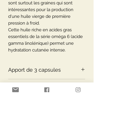
sont surtout les graines qui sont
intéressantes pour la production
d'une huile vierge de première
pression à froid.
Cette huile riche en acides gras
essentiels de la série oméga 6 (acide
gamma linolénique) permet une
hydratation cutanée intense.
Apport de 3 capsules
Apport de 3 capsules
:
Conseils d’utilisation
Huile de bourrache 1500 mg
Soit Acide gamma-linolénique
Conseils d’utilisation :
(oméga 6) 300 mg
1 à 3 capsules par jour.
Vitamine E 10 mg (83 % AJR)
Paiement Sécurisé
Livraisons via
A conserver de préférence au frais.