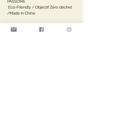
PASSOIRE
Eco-Friendly / Objectif Zéro déchet
/Made in Chine
Paiement Sécurisé
Livraisons via
Moyens de paiement
Service Clients
Lieu:
Robert Dansaertlaan 13n
1702 Dilbeek, Belgique