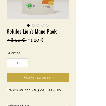
Gélules Lion's Mane Pack
Prix
Prix
 96,00 € 
91,20 €
original
promotionnel
Quantité
*
Ajouter au panier
French munch - 163 gélules - Bio