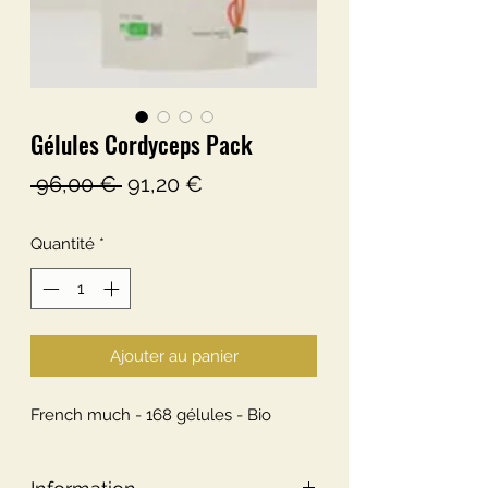
Gélules Cordyceps Pack
Prix
Prix
 96,00 € 
91,20 €
original
promotionnel
Quantité
*
Ajouter au panier
French much - 168 gélules - Bio