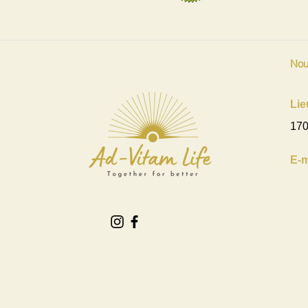
Nou
Lie
170
E-m