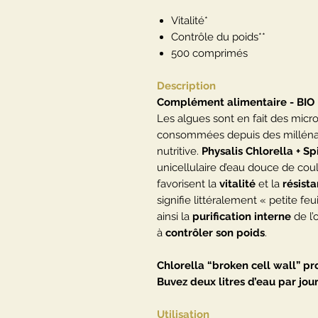
Vitalité*
Contrôle du poids**
500 comprimés
Description
Complément alimentaire - BIO
Les algues sont en fait des micr
consommées depuis des millénai
nutritive.
Physalis Chlorella + Sp
unicellulaire d’eau douce de coul
favorisent la
vitalité
et la
résist
signifie littéralement « petite feu
ainsi la
purification interne
de l’
à
contrôler son poids
.
Chlorella “broken cell wall” p
Buvez deux litres d’eau par jour
Utilisation