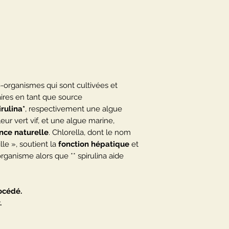
Chlorella vulgari
Chlorella vulgaris B
littéralement « petit
Spirulina platens
Spirulina platensis 
hépatique
et ainsi 
Conserver au frais (ma
l’organisme alors que
lumière.
Conserver au frais (ma
son poids
.
lumière.
Chlorella “broken 
Buvez deux litres d’
o-organismes qui sont cultivées et
Utilisation
res en tant que source
4 à 6 comprimés par
irulina*
, respectivement une algue
repas avec un peu d
eur vert vif, et une algue marine,
ance naturelle
. Chlorella, dont le nom
Conditionnement
ille », soutient la
fonction hépatique
et
500 comprimés
organisme alors que ** spirulina aide
Composition par 2
Chlorella vulgaris B
Spirulina platensis 
rocédé.
.
Conserver au frais (ma
lumière.