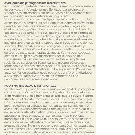
Avec qui nous partageons les informations
Nous pouvons partager vos informations avec nos fournisseurs
de services, afin d'exploiter nos Services (par exemple, en
stockant des informations sur les services d'hébergement tiers,
en fournissant notre assistance technique, etc.)
Nous pouvons également divulguer vos informations dans les
circonstances suivantes : (i) pour enquêter, détecter, prévenir ou
prendre des mesures concernant des activités illégales ou
d'autres actes répréhensibles, des soupçons de fraude ou des
questions de sécurité ; (ii) pour établir ou exercer nos droits de
défense contre des revendications légales ; (iii) pour protéger
nos droits, nos biens ou notre sécurité personnelle et ceux de
nos utilisateurs ou du grand public ; (iv) si nous ou l'une de nos
sociétés affiliées subissons un changement de contrôle, y
compris par le biais d'une fusion, d'une acquisition ou d'un achat
de tous ou de la quasi-totalité de nos actifs ; (v) pour collecter,
détenir et/ou gérer vos informations par le biais de nos
fournisseurs de services tiers autorisés (par exemple, des
sociétés de services en ligne), dans la mesure où cela est
raisonnable à des fins commerciales ; ou (vi) pour coopérer avec
des tiers dans le but d'améliorer votre expérience. Pour éviter
toute confusion possible, nous pouvons transférer et divulguer
à des tiers ou utiliser autrement les Informations non
personnelles à notre seule discrétion.
POUR NOTRE BLOG & TEMOIGNGES
Veuillez noter que nos Services vous permettent de participer à
certaines activités sociales comme la publication de contenus,
d'informations ou de commentaires, ainsi que de suivre d'autres
utilisateurs et discuter avec eux. Sachez que le contenu ou les
informations que vous fournissez dans ces zones peuvent être
lues, recueillies et utilisées par les autres personnes qui y ont
accès. Nous vous déconseillons d’envoyer sur un serveur ou
de partager toute information que vous ne souhaitez pas rendre
publique. Si vous envoyez un contenu sur nos Propriétés
numériques ou que vous le fournissez de toute autre manière
dans le cadre de l'utilisation d'un Service, vous le faites à vos
propres risques. Nous ne pouvons pas contrôler les actions des
autres utilisateurs ou des membres du public qui peuvent
accéder à vos informations et à votre contenu. Vous comprenez