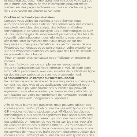
et reconnaissez que, même après leur retrait de votre part ou
de la nôtre, des copies de vos informations peuvent rester
visibles sur des pages archivées ou mises en cache, ou qu’un
tiers a pu copier ou stocker ce contenu.
Cookies et technologies similaires
Lorsque vous visitez ou accédez à notre Service, nous
autorisons certains tiers à utiliser des balises web, des cookies,
des pixels invisibles, des scripts, des balises et d'autres
technologies et services d'analyse (les « Technologies de suivi
»). Ces Technologies de suivi peuvent permettre à des tiers de
recueillir automatiquement des informations vous concernant
afin d'améliorer la manière dont vous naviguez sur nos
Propriétés numériques, d'améliorer les performances de nos
Propriétés numériques et de personnaliser votre expérience
sur nos Propriétés numériques, ainsi qu'à des fins de sécurité et
de prévention de la fraude.
Pour en savoir plus, consultez notre Politique en matière de
cookies.
Si nous n’activons pas de compte sur un réseau social :
Nous ne partagerons pas votre adresse e-mail, ni toute autre
Information personnelle, avec des sociétés de publicité en ligne
ou des réseaux publicitaires sans votre consentement.
Si nous activons un compte sur un réseau social :
Par le biais de notre Service et de nos Propriétés numériques (y
compris les sites web et les applications qui déploient notre
Service), nous pouvons fournir des publicités qui peuvent
également vous être adaptées, par exemple des publicités qui
sont basées sur votre comportement de navigation récent sur
différents sites web, navigateurs ou appareils.
Afin de vous fournir ces publicités, nous pouvons utiliser des
cookies et/ou JavaScript et/ou des balises web (y compris des
GIF invisibles) et/ou le stockage local HTML5 et/ou d'autres
technologies. Nous pouvons également faire appel à des tiers,
comme des annonceurs réseau, qui sont des tiers qui affichent
des publicités en fonction de vos visites sur les sites web, afin
de vous présenter des publicités ciblées. Les fournisseurs de
réseaux publicitaires tiers, les annonceurs, les sponsors et/ou
les services de mesure du trafic peuvent également utiliser des
cookies et/ou JavaScript et/ou des balises web (y compris des