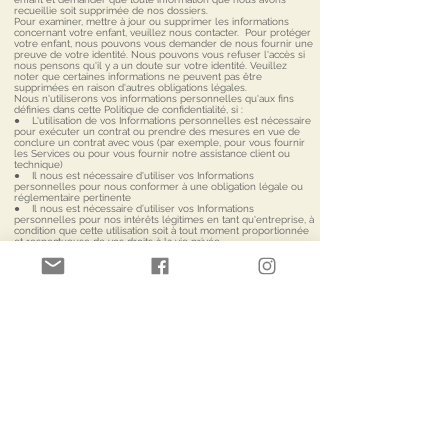
recueillie soit supprimée de nos dossiers.
Pour examiner, mettre à jour ou supprimer les informations
concernant votre enfant, veuillez nous contacter. Pour protéger
votre enfant, nous pouvons vous demander de nous fournir une
preuve de votre identité. Nous pouvons vous refuser l'accès si
nous pensons qu'il y a un doute sur votre identité. Veuillez
noter que certaines informations ne peuvent pas être
supprimées en raison d'autres obligations légales.
Nous n'utiliserons vos informations personnelles qu'aux fins
définies dans cette Politique de confidentialité, si :
● L'utilisation de vos Informations personnelles est nécessaire
pour exécuter un contrat ou prendre des mesures en vue de
conclure un contrat avec vous (par exemple, pour vous fournir
les Services ou pour vous fournir notre assistance client ou
technique)
● Il nous est nécessaire d'utiliser vos Informations
personnelles pour nous conformer à une obligation légale ou
réglementaire pertinente
● Il nous est nécessaire d’utiliser vos Informations
personnelles pour nos intérêts légitimes en tant qu'entreprise, à
condition que cette utilisation soit à tout moment proportionnée
et respectueuse de vos droits à la vie privée.
Si vous résidez dans l'UE, vous pouvez :
● Demander à recevoir la confirmation que des Informations
personnelles vous concernant sont traitées ou non, et accéder
aux Informations personnelles que nous stockons vous
concernant, ainsi qu'à certaines informations supplémentaires
● Demander à recevoir des Informations personnelles que
vous nous fournissez directement à titre volontaire dans un
format structuré, couramment utilisé et lisible par machine
● Demander la rectification de vos Informations personnelles
qui sont sous notre contrôle
● Demander l'effacement de vos Informations personnelles
● Vous opposer au traitement des données personnelles par
nos soins
● Demander la limitation du traitement de vos Informations
personnelles par nos soins
● Déposer une plainte auprès d'une autorité de contrôle
Toutefois, veuillez noter que ces droits ne sont pas absolus et