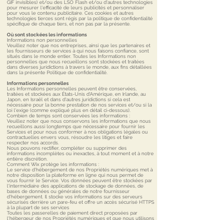
GIF invisibles) et/ou des LSO Flash et/ou d'autres technologies
pour mesurer l'efficacité de leurs publicités et personnaliser
pour vous le contenu publicitaire. Ces cookies et autres
technologies tierces sont régis par la politique de confidentialité
spécifique de chaque tiers, et non pas par la présente.
Où sont stockées les informations
Informations non personnelles
Veuillez noter que nos entreprises, ainsi que les partenaires et
les fournisseurs de services à qui nous faisons confiance, sont
situés dans le monde entier. Toutes les Informations non
personnelles que nous recueillons sont stockées et traitées
dans diverses juridictions à travers le monde, aux fins détaillées
dans la présente Politique de confidentialité.
Informations personnelles
Les Informations personnelles peuvent être conservées,
traitées et stockées aux États-Unis d'Amérique, en Irlande, au
Japon, en Israël et dans d'autres juridictions si cela est
nécessaire pour la bonne prestation de nos services et/ou si la
loi l'exige (comme expliqué plus en détail ci-dessous).
Combien de temps sont conservées les informations :
Veuillez noter que nous conservons les informations que nous
recueillons aussi longtemps que nécessaire pour fournir les
Services et pour nous conformer à nos obligations légales ou
contractuelles envers vous, résoudre les litiges et faire
respecter nos accords.
Nous pouvons rectifier, compléter ou supprimer des
informations incomplètes ou inexactes, à tout moment et à notre
entière discrétion.
Comment Wix protège les informations :
Le service d'hébergement de nos Propriétés numériques met à
notre disposition la plateforme en ligne qui nous permet de
vous fournir le Service. Vos données peuvent être stockées par
l'intermédiaire des applications de stockage de données, de
bases de données ou générales de notre fournisseur
d'hébergement. Il stocke vos informations sur des serveurs
sécurisés derrière un pare-feu et offre un accès sécurisé HTTPS
à la plupart de ses services
Toutes les passerelles de paiement direct proposées par
l'hébergeur de nos Propriétés numériques et que nous utilisons