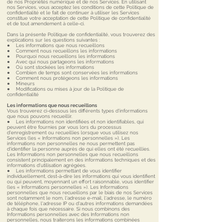
de nos Propriétés numérique et de nos Services. En utilisant
nos Services, vous acceptez les conditions de cette Politique de
confidentialité et le fait de continuer à utiliser les Services
constitue votre acceptation de cette Politique de confidentialité
et de tout amendement à celle-ci.
Dans la présente Politique de confidentialité, vous trouverez des
explications sur les questions suivantes :
● Les informations que nous recueillons
● Comment nous recueillons les informations
● Pourquoi nous recueillons les informations
● Avec qui nous partageons les informations
● Où sont stockées les informations
● Combien de temps sont conservées les informations
● Comment nous protégeons les informations
● Mineurs
● Modifications ou mises à jour de la Politique de
confidentialité
Les informations que nous recueillons
Vous trouverez ci-dessous les différents types d'informations
que nous pouvons recueillir.
● Les informations non identifiées et non identifiables, qui
peuvent être fournies par vous lors du processus
d'enregistrement ou recueillies lorsque vous utilisez nos
Services (les « Informations non personnelles »). Les
informations non personnelles ne nous permettent pas
d'identifier la personne auprès de qui elles ont été recueillies.
Les Informations non personnelles que nous recueillons
consistent principalement en des informations techniques et des
informations d'utilisation agrégées.
● Les informations permettant de vous identifier
individuellement, c’est-à-dire les informations qui vous identifient
ou qui peuvent, moyennant un effort raisonnable, vous identifier
(les « Informations personnelles »). Les Informations
personnelles que nous recueillons par le biais de nos Services
sont notamment le nom, l'adresse e-mail, l'adresse, le numéro
de téléphone, l'adresse IP ou d'autres informations demandées
à chaque fois que nécessaire. Si nous combinons des
Informations personnelles avec des Informations non
personnelles, nous traiterons les informations combinées