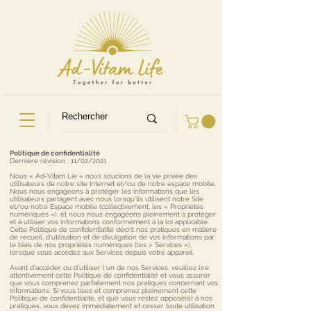
Politique de confidentialité
Dernière révision : 11/02/2021
Nous « Ad-Vitam Lie » nous soucions de la vie privée des
utilisateurs de notre site Internet et/ou de notre espace mobile.
Nous nous engageons à protéger les informations que les
utilisateurs partagent avec nous lorsqu’ils utilisent notre Site
et/ou notre Espace mobile (collectivement, les « Propriétés
numériques »), et nous nous engageons pleinement à protéger
et à utiliser vos informations conformément à la loi applicable.
Cette Politique de confidentialité décrit nos pratiques en matière
de recueil, d'utilisation et de divulgation de vos informations par
le biais de nos propriétés numériques (les « Services »),
lorsque vous accédez aux Services depuis votre appareil.
Avant d'accéder ou d'utiliser l'un de nos Services, veuillez lire
attentivement cette Politique de confidentialité et vous assurer
que vous comprenez parfaitement nos pratiques concernant vos
informations. Si vous lisez et comprenez pleinement cette
Politique de confidentialité, et que vous restez opposé(e) à nos
pratiques, vous devez immédiatement et cesser toute utilisation