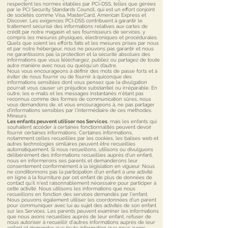
respectent les normes établies par PCI-DSS, telles que gérées
par le PCI Security Standards Council, qui est un effort conjoint
de sociétés comme Visa, MasterCard, American Express et
Discover. Les exigences PCI-DSS contribuent à garantir le
traitement sécurisé des informations relatives aux cartes de
crédit par notre magasin et ses fournisseurs de services, y
compris les mesures physiques, électroniques et procédurales.
Quels que soient les efforts faits et les mesures prises par nous
et par notre hébergeur, nous ne pouvons pas garantir et nous
ne garantissons pas la protection et la sécurité absolues des
informations que vous téléchargez, publiez ou partagez de toute
autre manière avec nous ou quelqu’un d’autre.
Nous vous encourageons à définir des mots de passe forts et à
éviter de nous fournir ou de fournir à quiconque des
informations sensibles dont vous pensez que la divulgation
pourrait vous causer un préjudice substantiel ou irréparable. En
outre, les e-mails et les messages instantanés n'étant pas
reconnus comme des formes de communication sûres, nous
vous demandons de, et vous encourageons à, ne pas partager
d'informations sensibles par l'intermédiaire de ces méthodes.
Mineurs
Les enfants peuvent utiliser nos Services
, mais les enfants qui
souhaitent accéder à certaines fonctionnalités peuvent devoir
fournir certaines informations. Certaines informations,
notamment celles recueillies par les cookies, les balises web et
autres technologies similaires peuvent être recueillies
automatiquement. Si nous recueillons, utilisons ou divulguons
délibérément des informations recueillies auprès d'un enfant,
nous en informerons ses parents et demanderons leur
consentement conformément à la législation en vigueur. Nous
ne conditionnons pas la participation d'un enfant à une activité
en ligne à la fourniture par cet enfant de plus de données de
contact qu'il n'est raisonnablement nécessaire pour participer à
cette activité. Nous utilisons les informations que nous
recueillons en fonction des services demandés par l'enfant.
Nous pouvons également utiliser les coordonnées d'un parent
pour communiquer avec lui au sujet des activités de son enfant
sur les Services. Les parents peuvent examiner les informations
que nous avons recueillies auprès de leur enfant, refuser de
nous autoriser à recueillir d'autres informations auprès de leur
enfant et demander que toute information que nous avons