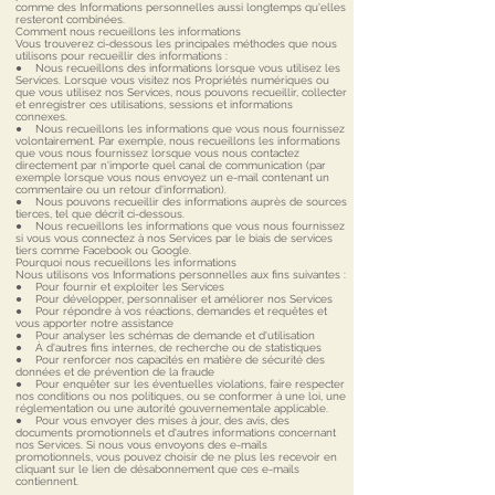
comme des Informations personnelles aussi longtemps qu'elles
resteront combinées.
Comment nous recueillons les informations
Vous trouverez ci-dessous les principales méthodes que nous
utilisons pour recueillir des informations :
● Nous recueillons des informations lorsque vous utilisez les
Services. Lorsque vous visitez nos Propriétés numériques ou
que vous utilisez nos Services, nous pouvons recueillir, collecter
et enregistrer ces utilisations, sessions et informations
connexes.
● Nous recueillons les informations que vous nous fournissez
volontairement. Par exemple, nous recueillons les informations
que vous nous fournissez lorsque vous nous contactez
directement par n'importe quel canal de communication (par
exemple lorsque vous nous envoyez un e-mail contenant un
commentaire ou un retour d'information).
● Nous pouvons recueillir des informations auprès de sources
tierces, tel que décrit ci-dessous.
● Nous recueillons les informations que vous nous fournissez
si vous vous connectez à nos Services par le biais de services
tiers comme Facebook ou Google.
Pourquoi nous recueillons les informations
Nous utilisons vos Informations personnelles aux fins suivantes :
● Pour fournir et exploiter les Services
● Pour développer, personnaliser et améliorer nos Services
● Pour répondre à vos réactions, demandes et requêtes et
vous apporter notre assistance
● Pour analyser les schémas de demande et d'utilisation
● À d'autres fins internes, de recherche ou de statistiques
● Pour renforcer nos capacités en matière de sécurité des
données et de prévention de la fraude
● Pour enquêter sur les éventuelles violations, faire respecter
nos conditions ou nos politiques, ou se conformer à une loi, une
réglementation ou une autorité gouvernementale applicable.
● Pour vous envoyer des mises à jour, des avis, des
documents promotionnels et d'autres informations concernant
nos Services. Si nous vous envoyons des e-mails
promotionnels, vous pouvez choisir de ne plus les recevoir en
cliquant sur le lien de désabonnement que ces e-mails
contiennent.