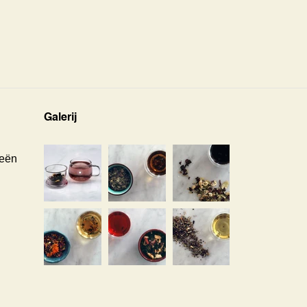
Galerij
eën