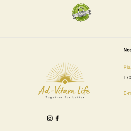
Nee
Pla
170
E-m