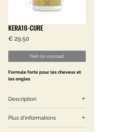
KERA10-CURE
Prijs
€ 29,50
Niet op voorraad
Formule forte pour les cheveux et
les ongles
Description
Contient de la kératine naturelle de
Plus d'informations
haute qualité
• Garde les ongles et les cheveux
15 avantages étonnants de KER10-
beaux