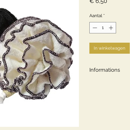
Prijs
€ 6,50
Aantal
*
In winkelwagen
Informations
Une pièce à la vente
apportée par rapport