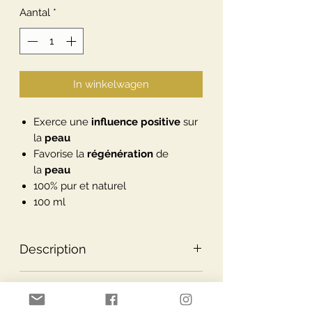
Aantal
*
In winkelwagen
Exerce une
influence
positive
sur
la
peau
Favorise la
régénération
de
la
peau
100% pur et naturel
100 ml
Description
Description
Utilisation
Complément alimentaire à base de
plantes