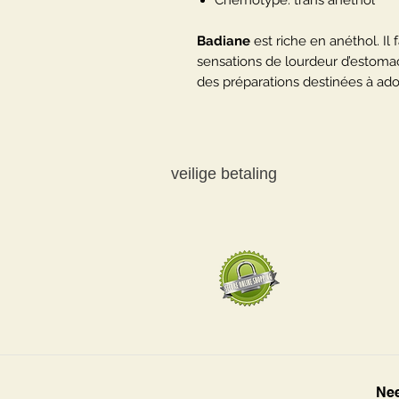
Chémotype: trans anéthol
Badiane
est riche en anéthol. Il 
sensations de lourdeur d’estomac
des préparations destinées à adou
veilige betaling
Nee