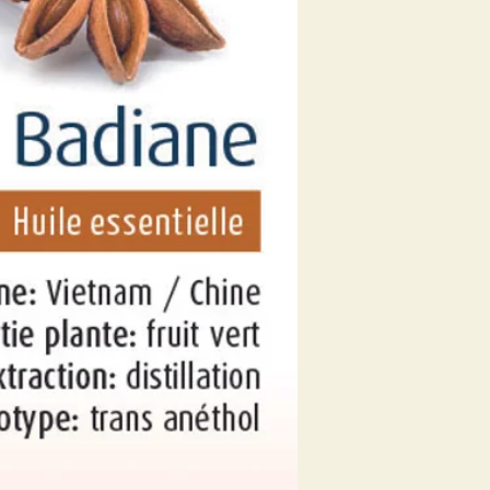
Badiane
Une cuillère de miel
essentielle d’anis ét
digestion.
Contient naturell